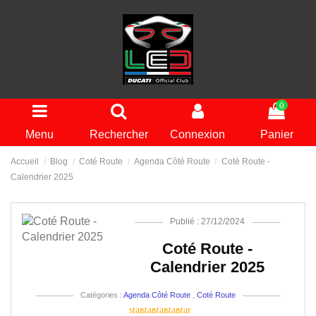
0
Menu
Rechercher
Connexion
Panier
Accueil
Blog
Coté Route
Agenda Côté Route
Coté Route -
Calendrier 2025
Publié : 27/12/2024
Coté Route -
Calendrier 2025
Catégories :
Agenda Côté Route
,
Coté Route
star
star
star
star
star