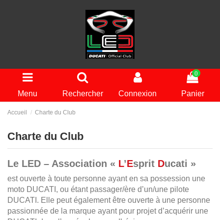
0
Menu
Rechercher
Connexion
Panier
Accueil
Charte du Club
Charte du Club
Le LED – Association «
L
’
E
sprit
D
ucati »
est ouverte à toute personne ayant en sa possession une
moto DUCATI, ou étant passager/ère d’un/une pilote
DUCATI. Elle peut également être ouverte à une personne
passionnée de la marque ayant pour projet d’acquérir une