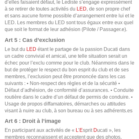
d’elles faisaient défaut, le Lediste s’engage expressément
à se retirer de toutes activités du
LED
, de son propre chef
et sans aucune forme possible d’arrangement entre lui et le
LED. Les membres du LED sont tous égaux entre eux quel
que soit le format de leur adhésion (Pilote / Passager.e).
Art 5 : Cas d’exclusion
Le but du
LED
étant le partage de la passion Ducati dans
un cadre convivial et amical, une telle situation serait un
échec pour l’exclu comme pour le club. Néanmoins dans le
but de protéger le respect du bon esprit du club et de ses
membres, l’exclusion peut être prononcée dans les cas
suivants : • Non-respect des règles et de la sécurité •
Défaut d’adhésion, de conformité d’assurances. • Conduite
routière dans le cadre d’un défaut de permis de conduire. •
Usage de propos diffamatoires, démarches ou attitudes
visant à nuire au club, à son bureau ou à ses adhérents.es
Art 6 : Droit à l’image
En participant aux activités de «
L
’
E
sprit
D
ucati », les
membres reconnaissent et acceptent que des photos,