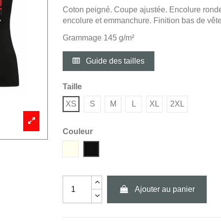
Coton peigné. Coupe ajustée. Encolure ronde. 
encolure et emmanchure. Finition bas de vêt
Grammage 145 g/m²
Guide des tailles
Taille
XS
S
M
L
XL
2XL
Couleur
Blanc
Noir
Ajouter au panier