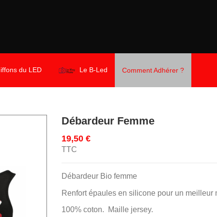
iffons du LED
Le B-Led
Comment Adhérer ?
Débardeur Femme
19,50 €
TTC
Débardeur Bio femme
Renfort épaules en silicone pour un meilleur 
100% coton. Maille jersey.