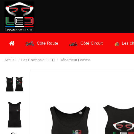
Côté Route
Côté Circuit
Les ch
Accueil
Les Chiffons du LED
Débardeur Femme