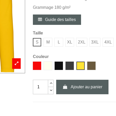
Grammage 180 g/m²
Guide des tailles
Taille
S
M
L
XL
2XL
3XL
4XL
Couleur
Rouge
Blanc
Noir
Dark Grey
Jaune
Dark Khaki
Ajouter au panier