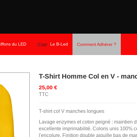
iffons du LED
Le B-Led
Comment Adhérer ?
T-Shirt Homme Col en V - man
25,00 €
TTC
T-shirt col V manches longues
Lavage enzymes et coton peigné : maintien d'
excellente imprimabilité. Coloris unis 100% 
l'encolure. Finition double aiguille bas de m