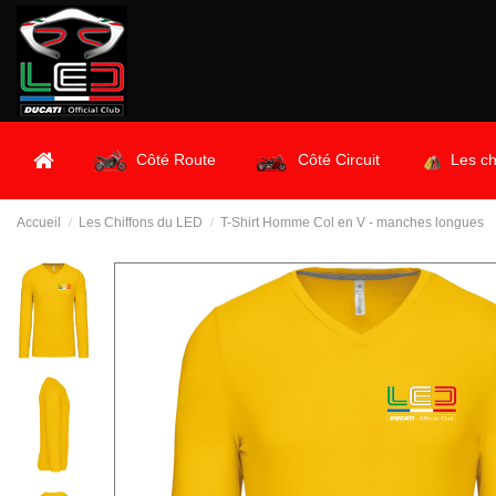
Côté Route
Côté Circuit
Les ch
Accueil
Les Chiffons du LED
T-Shirt Homme Col en V - manches longues