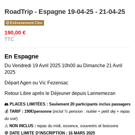
RoadTrip - Espagne 19-04-25 - 21-04-25
Evévenement Clos
190,00 €
TTC
En Espagne
Du Vendredi 19 Avril 2025 10h00 au Dimanche 21 Avril
2025
Départ Agen ou Vic Fezensac
Retour Libre après le Déjeuner depuis Lannemezan
👥
PLACES LIMITÉES :
Seulement 20 participants inclus passagers
💰
TARIF : 190€/personne
(
inclut ½ pension : nuitée + petit dej + repas
du soir
)
⚠️
NON INCLUS :
repas du midi, essence, souvenirs et boissons
🛑
DATE LIMITE D’INSCRIPTION :
16 MARS 2025