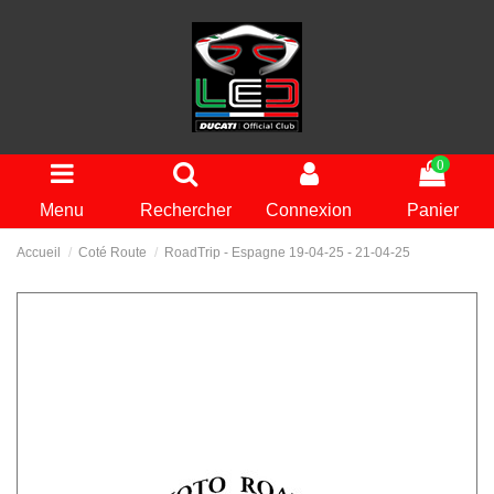
0
Menu
Rechercher
Connexion
Panier
Accueil
Coté Route
RoadTrip - Espagne 19-04-25 - 21-04-25