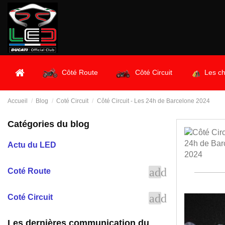
Côté Route
Côté Circuit
Les ch
Accueil
Blog
Coté Circuit
Côté Circuit - Les 24h de Barcelone 2024
Catégories du blog
Actu du LED
add
Coté Route
add
Coté Circuit
Les dernières communication du