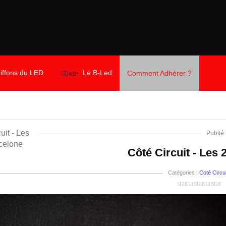
iffons du LED
Le B-Led
Comment Adhérer ?
Publié
Côté Circuit - Les
Catégories :
Coté Circui
star
star
star
star
star