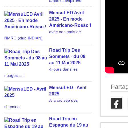
tapas et chipirons
MensuLED Avril
2025 - En mode
Américano-Rosso !
avec nos amis de
l'IMRG (club INDIAN)
Road Trip Des
Sommets - du 08
au 11 Mai 2025
4 jours dans les
nuages ... !
Parta
MensuLED - Avril
2025
A la croisée des
chemins
Road Trip en
Espagne du 19 au